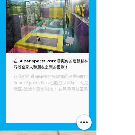
在 Super Sports Park 發掘你的運動精神 -
Super Sports 
尋找全家人和朋友之間的樂趣！
空中飛索 忍者障礙陣
在我們的跳彈床樂園解放你的運動細胞！ 在
計劃您的訪問 Super S
Super Sports Park也能打保齡球！ 幼兒體
城附近一號銀海的地下
操區-波波池及攀岩墻！ 在兒童冒險區尋找
尺，是全香港最大的室
刺激！ Super Sports Park 位於奧海城附近
Sports Park（
一號銀海的地下，佔地超過50000尺，是全
站式運動天地，更有
香港最大的室內運動樂園。Super Sports
SSP為你提供超過2
Park（SSP）是所有年齡層人士的一站式運
動，無論你是孩子、
動天地，更有餐廳提供能量補充。SSP為你
有一款適合你。您準
提供超過20種健康、體能挑戰的運動，無論
戰了嗎？ 攀岩牆： 
你是孩子、青少年還是成年人，總有一款適
動是我們的攀岩牆，