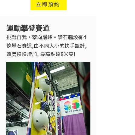
立即預約
運動攀登賽道
挑戰自我，攀向巔峰。攀石牆設有4
條攀石賽道,由不同大小的扶手設計,
難度慢慢增加, 最高點達8米高!