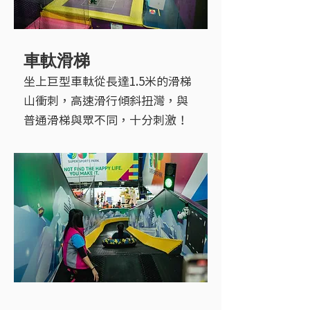
車軚滑梯
坐上巨型車軚從長達1.5米的滑梯
山衝刺，高速滑行傾斜扭灣，與
普通滑梯與眾不同，十分刺激！