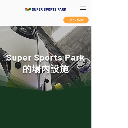
Book Now
Super Sports Park
的場內設施