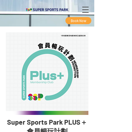
Book Now
Super Sports Park PLUS＋
​會員暢玩計劃