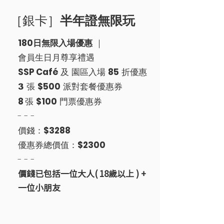
［銀卡］
半年證
無限玩
180日無限入場優惠
｜
會員生日月尊享禮遇
​SSP Café
及 園區入場
85
折優惠
張
$500
派對套餐優惠券
3
8
張
$100
門票優惠券
-
- -
價錢：
$3288
優惠券總價值：
$2300
-
- -
​價錢已包括一位大人( 18歲以上 ) +
一位小朋友