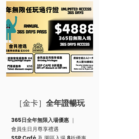
［金卡］
全年證暢玩
365日全年無限
入場
優惠
｜
會員生日月尊享禮遇
​SSP Café
及 園區入場
8
折優惠